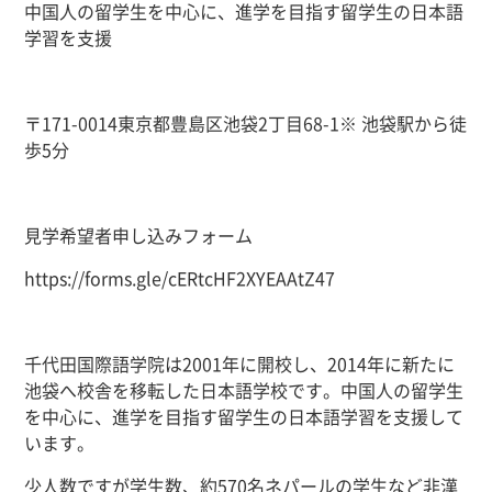
中国人の留学生を中心に、進学を目指す留学生の日本語
学習を支援
〒
171-0014
東京都豊島区池袋
2
丁目
68-1※
池袋駅から徒
歩
5
分
見学希望者申し込みフォーム
https://forms.gle/cERtcHF2XYEAAtZ47
千代田国際語学院は
2001
年に開校し、
2014
年に新たに
池袋へ校舎を移転した日本語学校です。中国人の留学生
を中心に、進学を目指す留学生の日本語学習を支援して
います。
少人数ですが学生数、約
570
名ネパールの学生など非漢