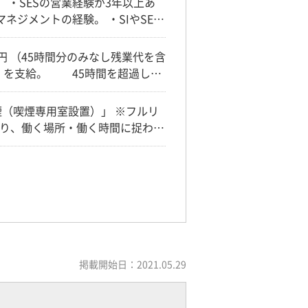
 ・SESの営業経験が3年以上あ
める人材像】 ・
というビジョンに共感し、前向きに
ら営業活動をされてきたご経験の
」を支給。 45時間を超過した
き、得意な方） ・論理的思考力を
 ※給与改定：年2回
再現性のある取り組みをされている
（喫煙専用室設置）」 ※フルリ
キャリアを切り開く意思をお持ち
り、働く場所・働く時間に捉われ
止し、通勤費を実費で支給（上限
掲載開始日：2021.05.29