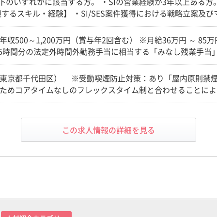
以下のいずれかに該当する方。 ・SIの営業経験が3年以上ある方。
獲得した経験。 ・SIやSES案件のプロジェクトマネジメントの経験。 【求
してお客様が抱える課題を解決し、企業価値拡大に貢献する」
200万円（賞与年2回含む） ※月給36万円 ～ 85万円 （45時間分のみなし残業代を含
んでいただける方。 ・様々なステークホルダーを巻込みなが
5時間分の法定外時間外勤務手当に相当する「みなし残業手当
特に自社のITエンジニアとコミュニケーションを取ることが好
業手当を支給いたします） ※経験・能力・前給等により考慮。
本質を突き詰めて考えられる方。 ・自発的にPDCAを回し、
東京都千代田区） ※受動喫煙防止対策：あり「屋内原則禁煙
や目標を強く意識して行動できる方。 ・成長意欲が強く、自ら
ためコアタイムなしのフレックスタイム制と合わせることによ
実現することができます。 ※補足※ ・通勤定期代の支給を廃
レワーク手当を支給（月額8,000円）※フルタイム勤務の場合
この求人情報の詳細を見る