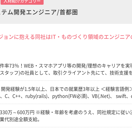
人材紹介カテゴリー
システム開発エンジニア/首都圏
ビジョンに抱える同社はIT・ものづくり領域のエンジニ
件率73％！WEB・スマホアプリ等の開発/理想のキャリアを実現
スタッフ)の社員として、取引クライアント先にて、技術支援を
＞ ・大手金融系 ・大手ECサイト企業 ・大手ITサービス企
EB事業会社 ・大手SIer ・大手ゼネコン ・大手ゲーム会
開発経験が1.5年以上、日本での就業歴3年以上 ＜経験言語例＞ Java(
遊戯機器企業 ※多くの現場が、エンドユーザー直で仕事が出来
C、C++、ruby(rails)、python(FW必須)、VB(.Net)、 swift、ob
が就業している現場への就業予定です。 ※1企業に5～8名就
他 ※上記以外の開発言語も大歓迎です！
ロジェクト/例＞ ・次世代型カード決済システム移行開発(PHPから
330万～600万円 ※経験・年齢を考慮のうえ、同社規定に従
inux/基本・詳細設計～実装～テスト ・グルメ口コミサイト開発 ⇒R
業代別途全額支給。
nux/詳細設計～運用 ・キュレーションメディア開発 ⇒Ruby on R
設計～実装～テスト～運用 ・iOS、Android向けアプリ開発 ⇒Obj