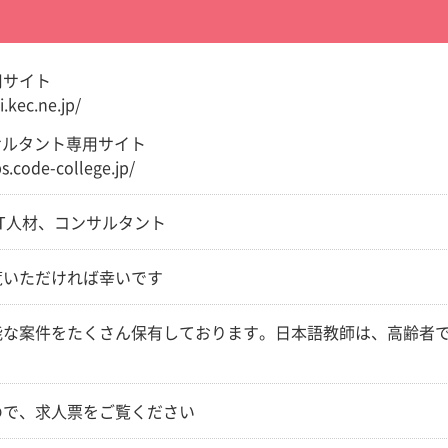
用サイト
i.kec.ne.jp/
サルタント専用サイト
bs.code-college.jp/
IT人材、コンサルタント
覧いただければ幸いです
能な案件をたくさん保有しております。日本語教師は、高齢者
ので、求人票をご覧ください