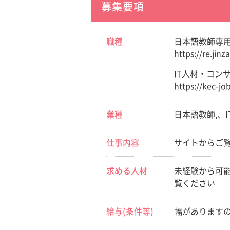
募集要項
職種
日本語教師専
https://re.jinza
IT人材・コン
https://kec-jo
業種
日本語教師,、
仕事内容
サイトからご
求める人材
未経験から可
覧ください
給与(条件等)
幅があります