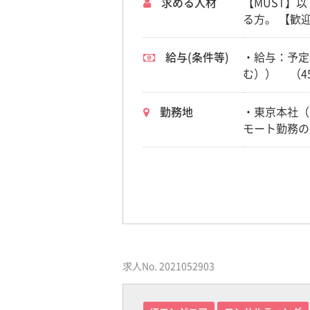
求める人材
【MUST】
る方。 【歓迎するスキル・経験】 ・SI/SES案件獲得における戦略立案及びマネジメントの経験。 ・SIやSES
の案件を作った・
「ITを活用
給与(条件等)
・給与：予定年収500～1,
業務へ取り組
む）） （4
ある方。 （
場合は別途残
持ち、物事の
勤務地
・東京本社（
方。 ・期限
モート勤務の
の方。
ない働き方を
あり） ・テ
求人No. 2021052903