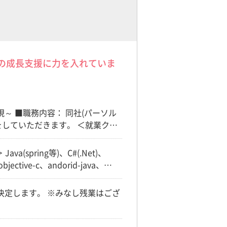
アの成長支援に力を入れていま
～ ■職務内容： 同社(パーソル
していただきます。 ＜就業クラ
業 ・大手アフィリエイト運営企
社 ・大手外資系企業 ・大手物流
spring等)、C#(.Net)、
ます。 ※基本的にTTメンバー・
jective-c、andorid-java、
業させていただいている企業もあり
Javaへ) ⇒Java、
い決定します。 ※みなし残業はござ
uby、JavaScript、
ails、MySQL、Linux、
ective-C、Java、Oracle、