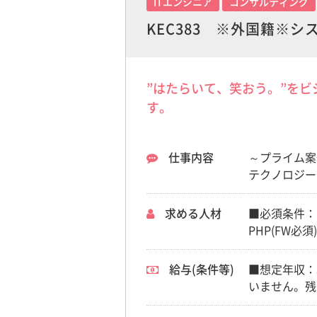
ITエンジニア
コンサルティング
KEC383 ※外国籍※
”はたらいて、笑おう。”を
す。
仕事内容
～プライム案
テクノロジー
イアント/例
業 ・大手W
求める人材
■必須条件： 
企業 ・大手
PHP(FW必須)、
スタッフさん
Kotlin 
ます。 ＜プ
給与(条件等)
■想定年収：
MySQL、L
いません。残
MySQL、Li
MacOS/詳細