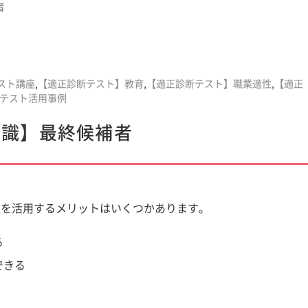
者
スト講座
,
【適正診断テスト】教育
,
【適正診断テスト】職業適性
,
【適正
テスト活用事例
知識】最終候補者
査を活用するメリットはいくつかあります。
る
できる