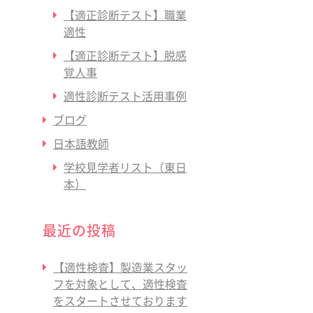
【適正診断テスト】職業
適性
【適正診断テスト】脱感
覚人事
適性診断テスト活用事例
ブログ
日本語教師
学校見学者リスト（東日
本）
最近の投稿
【適性検査】製造業スタッ
フを対象として、適性検査
をスタートさせております