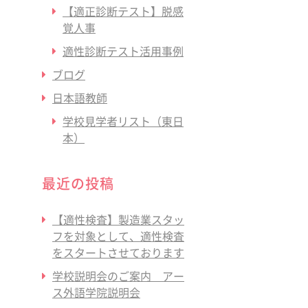
【適正診断テスト】脱感
覚人事
適性診断テスト活用事例
ブログ
日本語教師
学校見学者リスト（東日
本）
最近の投稿
【適性検査】製造業スタッ
フを対象として、適性検査
をスタートさせております
学校説明会のご案内 アー
ス外語学院説明会