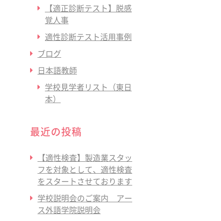
【適正診断テスト】脱感
覚人事
適性診断テスト活用事例
ブログ
日本語教師
学校見学者リスト（東日
本）
最近の投稿
【適性検査】製造業スタッ
フを対象として、適性検査
をスタートさせております
学校説明会のご案内 アー
ス外語学院説明会