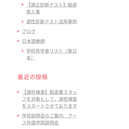
【適正診断テスト】脱感
覚人事
適性診断テスト活用事例
ブログ
日本語教師
学校見学者リスト（東日
本）
最近の投稿
【適性検査】製造業スタッ
フを対象として、適性検査
をスタートさせております
学校説明会のご案内 アー
ス外語学院説明会