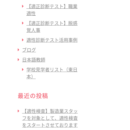
【適正診断テスト】職業
適性
【適正診断テスト】脱感
覚人事
適性診断テスト活用事例
ブログ
日本語教師
学校見学者リスト（東日
本）
最近の投稿
【適性検査】製造業スタッ
フを対象として、適性検査
をスタートさせております