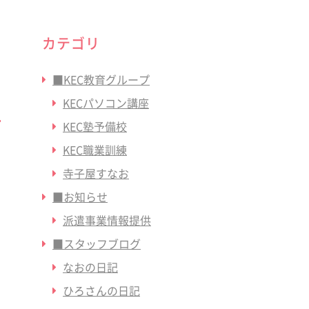
カテゴリ
■KEC教育グループ
KECパソコン講座
KEC塾予備校
KEC職業訓練
寺子屋すなお
の
■お知らせ
リ
派遣事業情報提供
い
■スタッフブログ
なおの日記
ひろさんの日記