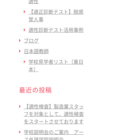
適性
【適正診断テスト】脱感
覚人事
適性診断テスト活用事例
ブログ
日本語教師
学校見学者リスト（東日
本）
最近の投稿
【適性検査】製造業スタッ
フを対象として、適性検査
をスタートさせております
学校説明会のご案内 アー
ス外語学院説明会